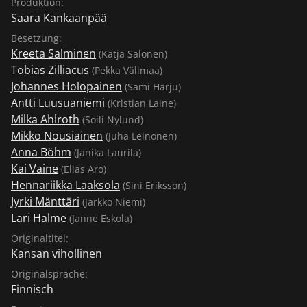
Produktion:
Saara Kankaanpää
Besetzung:
Kreeta Salminen
(Katja Salonen)
Tobias Zilliacus
(Pekka Välimaa)
Johannes Holopainen
(Sami Harju)
Antti Luusuaniemi
(Kristian Laine)
Milka Ahlroth
(Soili Nylund)
Mikko Nousiainen
(Juha Leinonen)
Anna Böhm
(Janika Laurila)
Kai Vaine
(Elias Aro)
Hennariikka Laaksola
(Sini Eriksson)
Jyrki Mänttäri
(Jarkko Niemi)
Lari Halme
(Janne Eskola)
Originaltitel:
Kansan vihollinen
Originalsprache:
Finnisch