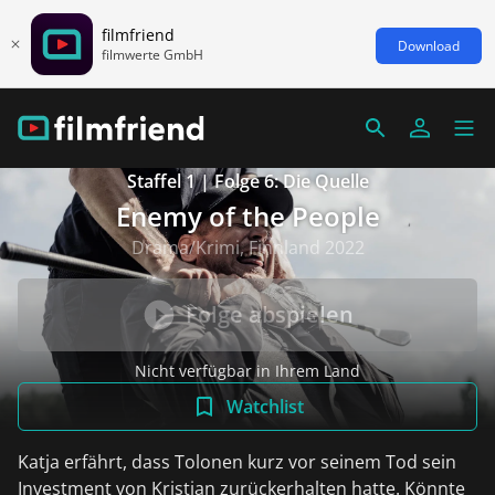
filmfriend
Download
filmwerte GmbH
Staffel 1 | Folge 6: Die Quelle
Enemy of the People
Drama/Krimi, Finnland 2022
Folge abspielen
Nicht verfügbar in Ihrem Land
Watchlist
Katja erfährt, dass Tolonen kurz vor seinem Tod sein
Investment von Kristian zurückerhalten hatte. Könnte