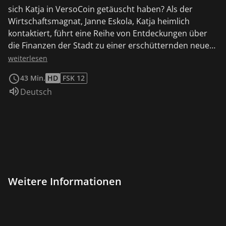
sich Katja in VersoCoin getäuscht haben? Als der
Wirtschaftsmagnat, Janne Eskola, Katja heimlich
kontaktiert, führt eine Reihe von Entdeckungen über
die Finanzen der Stadt zu einer erschütternden neuen
Theorie.
weiterlesen
43 Min.
HD
FSK 12
Sprache:
Deutsch
Weitere Informationen