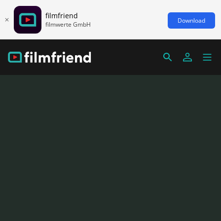
filmfriend
Download
filmwerte GmbH