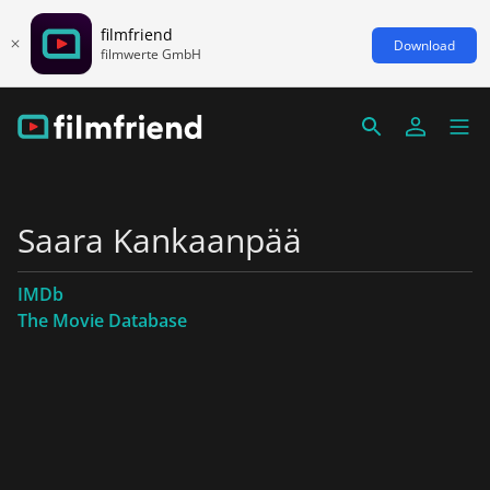
filmfriend
Download
filmwerte GmbH
Saara Kankaanpää
IMDb
The Movie Database