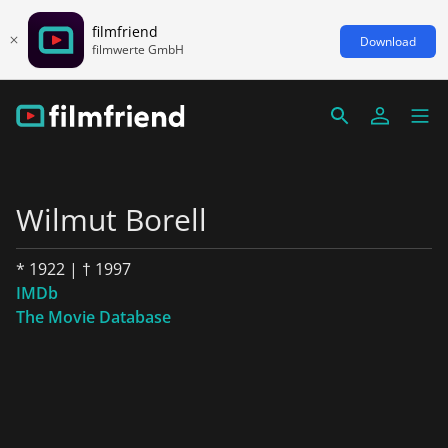
filmfriend
Download
filmwerte GmbH
Wilmut Borell
* 1922 | † 1997
IMDb
The Movie Database