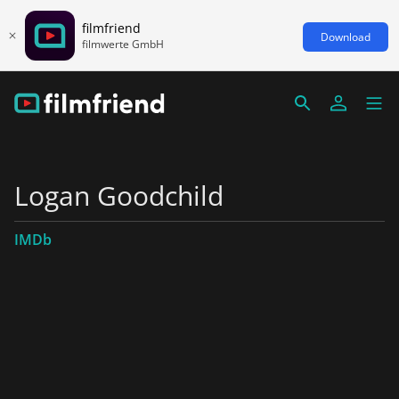
filmfriend
Download
filmwerte GmbH
Logan Goodchild
IMDb