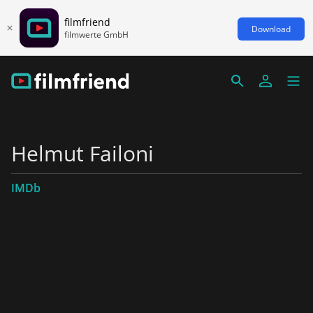
filmfriend
Download
filmwerte GmbH
Helmut Failoni
IMDb