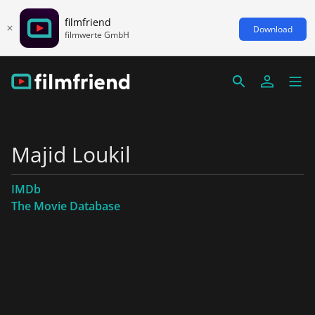
filmfriend
Download
filmwerte GmbH
Majid Loukil
IMDb
The Movie Database