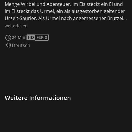
Menge Wirbel und Abenteuer. Im Eis steckt ein Ei und
im Ei steckt das Urmel, ein als ausgestorben geltender
Urzeit-Saurier. Als Urmel nach angemessener Brutzeit
ausschlüpft, sind die ruhigen Zeiten in Titiwu vorbei.
weiterlesen
24 Min.
HD
FSK 0
Sprache:
Deutsch
Weitere Informationen