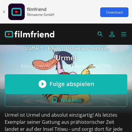
filmfriend
Download
filmwerte GmbH
Staffel 1 | Folge 1: Urmel aus dem Eis
Urmel
Abenteuer/Animation, Deutschland 1996
Folge abspielen
Watchlist
Urmel ist Urmel und absolut einzigartig! Als letztes
Exemplar seiner Gattung aus prähistorischer Zeit
landet er auf der Insel Titiwu - und sorgt dort für jede