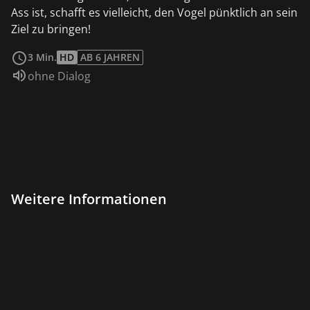
Ass ist, schafft es vielleicht, den Vogel pünktlich an sein
Ziel zu bringen!
weiterlesen
3 Min.
HD
AB 6 JAHREN
Sprache:
ohne Dialog
Weitere Informationen