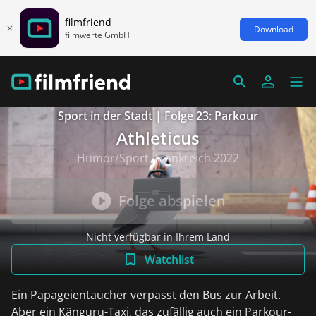
filmfriend
Download
filmwerte GmbH
Sport in der Stadt | Folge 23: Parkour
Athleticus
Humor/Sport, Frankreich 2022
Folge abspielen
Nicht verfügbar in Ihrem Land
Watchlist
Ein Papageientaucher verpasst den Bus zur Arbeit.
Aber ein Känguru-Taxi, das zufällig auch ein Parkour-