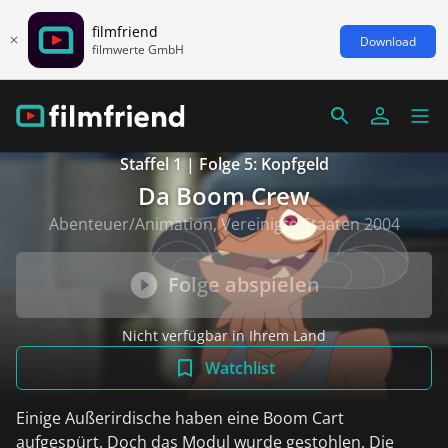
filmfriend
Download
filmwerte GmbH
Staffel 1 | Folge 5: Kopfgeld
Da Boom Crew
Abenteuer/Animation, Vereinigte Staaten 2004
Folge abspielen
Nicht verfügbar in Ihrem Land
Watchlist
Einige Außerirdische haben eine Boom Cart
aufgespürt. Doch das Modul wurde gestohlen. Die