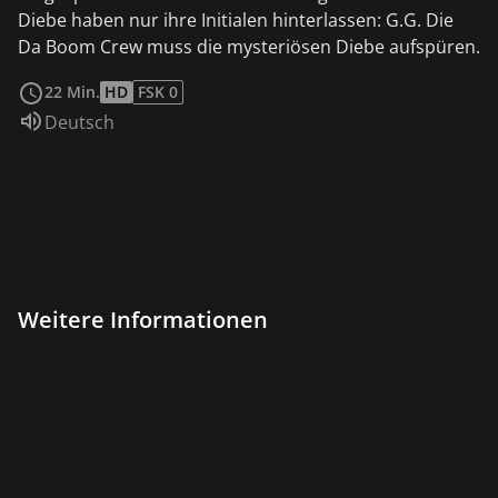
Diebe haben nur ihre Initialen hinterlassen: G.G. Die
Da Boom Crew muss die mysteriösen Diebe aufspüren.
weiterlesen
22 Min.
HD
FSK 0
Sprache:
Deutsch
Weitere Informationen