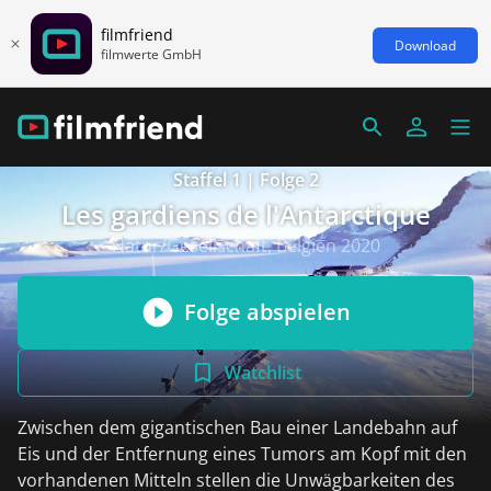
filmfriend
Download
filmwerte GmbH
Staffel 1 | Folge 2
Les gardiens de l'Antarctique
Natur/Gesellschaft, Belgien 2020
Folge abspielen
Watchlist
Zwischen dem gigantischen Bau einer Landebahn auf
Eis und der Entfernung eines Tumors am Kopf mit den
vorhandenen Mitteln stellen die Unwägbarkeiten des