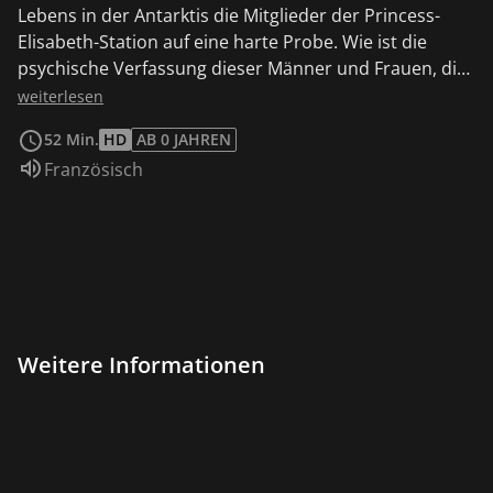
Lebens in der Antarktis die Mitglieder der Princess-
Elisabeth-Station auf eine harte Probe. Wie ist die
psychische Verfassung dieser Männer und Frauen, die
bereits seit zwei Monaten in dieser lebensfeindlichen
weiterlesen
Wüste leben? „Die Wächter der Antarktis“ ist ein
52 Min.
HD
AB 0 JAHREN
Einblick in den Alltag der belgischen Polarstation.
Sprache:
Französisch
Weitere Informationen