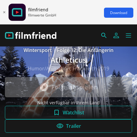
filmfriend
Download
filmwerte GmbH
Wintersport | Folge 12: Die Anfängerin
Athleticus
Humor/Animation, Frankreich 2019
Folge abspielen
Nicht verfügbar in Ihrem Land
Watchlist
Trailer