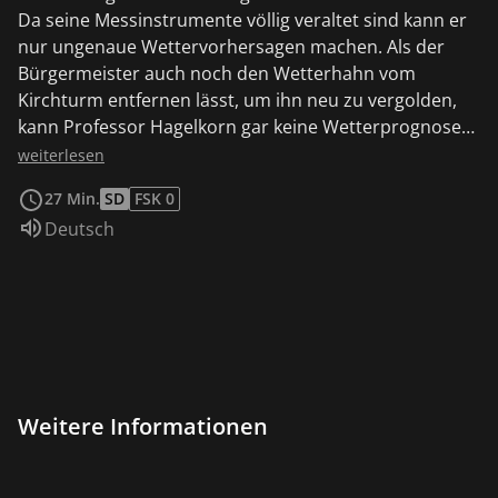
Da seine Messinstrumente völlig veraltet sind kann er
nur ungenaue Wettervorhersagen machen. Als der
Bürgermeister auch noch den Wetterhahn vom
Kirchturm entfernen lässt, um ihn neu zu vergolden,
kann Professor Hagelkorn gar keine Wetterprognose
mehr stellen. Benjamin will seinem Freund helfen und
weiterlesen
springt als Wetterelefant ein. Eigentlich wäre nun alles
27 Min.
SD
FSK 0
in bester Ordnung, gäbe es nicht die beiden Ganoven
Sprache:
Deutsch
Hinki und Pinki und käme nicht ein Unwetter auf
Neustadt zu.
Weitere Informationen