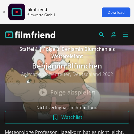
filmfriend
Download
filmwerte GmbH
Staffel 1 | Folge 3: Benjamin Blümchen als
Wetterelefant
Benjamin Blümchen
Animation/Abenteuer, Deutschland 2002
Folge abspielen
Nicht verfügbar in Ihrem Land
Watchlist
Meteorologe Professor Hagelkorn hat es nicht leicht.