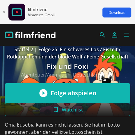
filmfriend
Download
filmwerte GmbH
Staffel 2 | Folge 25: Ein schweres Los / Eiszeit /
Rotkäppchen und der blöde Wolf / Feine Gesellschaft
Fix und Foxi
Abenteuer/Animation, Deutschland 2001
Folge abspielen
Watchlist
Oma Eusebia kann es nicht fassen. Sie hat im Lotto
gewonnen, aber der veflixte Lottoschein ist