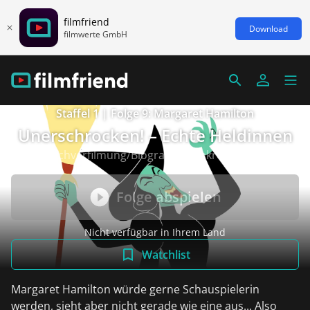
filmfriend
Download
filmwerte GmbH
Staffel 1 | Folge 9: Margaret Hamilton
Unerschrocken! – Echte Heldinnen
Buchverfilmung/Biografie, Frankreich 2020
Folge abspielen
Nicht verfügbar in Ihrem Land
Watchlist
Margaret Hamilton würde gerne Schauspielerin
werden, sieht aber nicht gerade wie eine aus... Also