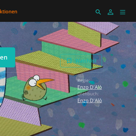
ektionen
len
Watchlist
Regie:
N
Enzo D'Alò
h
Drehbuch:
Enzo D'Alò