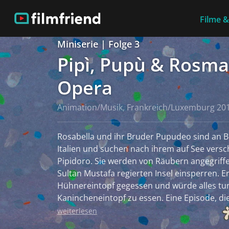
Filme &
Miniserie | Folge 3
Pipì, Pupù & Rosma
Opera
Animation/Musik, Frankreich/Luxemburg 20
Rosabella und ihr Bruder Pupudeo sind an B
Italien und suchen nach ihrem auf See ver
Pipidoro. Sie werden von Räubern angegriffen
Sultan Mustafa regierten Insel einsperren. E
Hühnereintopf gegessen und würde alles tu
Kanincheneintopf zu essen. Eine Episode, die a
("Die Italienerin in Algier"), einer Oper in z
weiterlesen
Rossini, basiert.