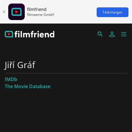
filmfriend
Télécharger
filmwerte GmbH
Jiří Gráf
IMDb
The Movie Database