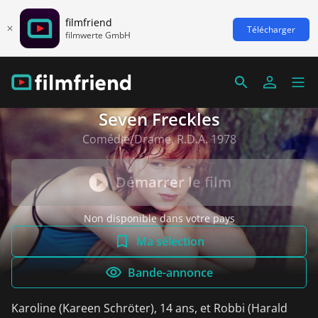
filmfriend
Télécharger
filmwerte GmbH
Seven Freckles
Comédie/Drame, R.D.A. 1978
Démarrer le film
Non disponible dans votre pays
Ma sélection
Bande-annonce
Karoline (Kareen Schröter), 14 ans, et Robbi (Harald