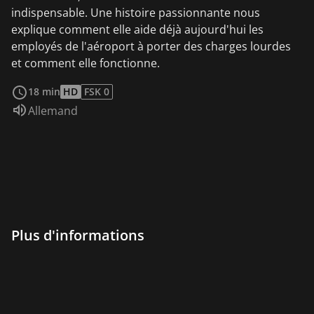
indispensable. Une histoire passionnante nous
explique comment elle aide déjà aujourd'hui les
employés de l'aéroport à porter des charges lourdes
et comment elle fonctionne.
Voir plus
18 min
HD
FSK 0
Audio :
Allemand
Plus d'informations