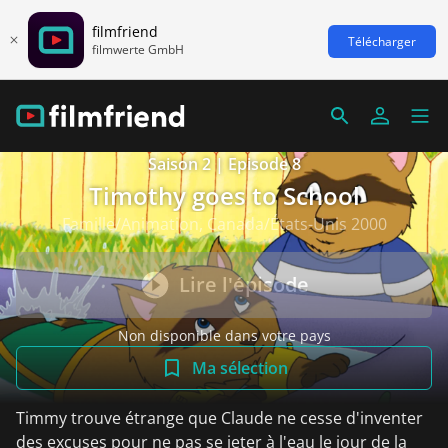
filmfriend
Télécharger
filmwerte GmbH
Saison 2 | Episode 8
Timothy goes to School
Famille/Animation, Canada/États-Unis 2000
Lire l'épisode
Non disponible dans votre pays
Ma sélection
Timmy trouve étrange que Claude ne cesse d'inventer
des excuses pour ne pas se jeter à l'eau le jour de la