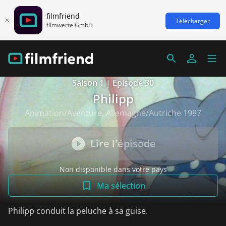
filmfriend
Télécharger
filmwerte GmbH
Saison 1 | Episode 30
Philipp
Animation/Aventure, Allemagne/Autriche 1987
Lire l'épisode
Non disponible dans votre pays
Ma sélection
Philipp conduit la peluche à sa guise.
Voir plus