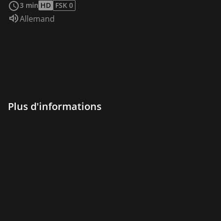
3 min
HD
FSK 0
Audio :
Allemand
Plus d'informations