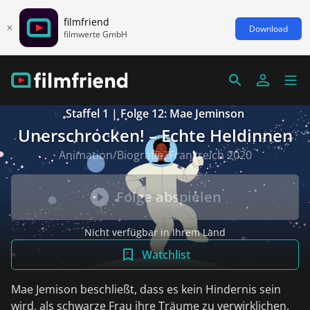
filmfriend
Download
filmwerte GmbH
Staffel 1 | Folge 12: Mae Jeminson
Unerschrocken! – Echte Heldinnen
Animation/Biografie, Frankreich 2020
Folge abspielen
Nicht verfügbar in Ihrem Land
Watchlist
Mae Jemison beschließt, dass es kein Hindernis sein
wird, als schwarze Frau ihre Träume zu verwirklichen.